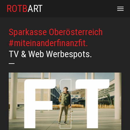
ROTB
ART
Sparkasse Oberösterreich
#miteinanderfinanzfit.
TV & Web Werbespots.