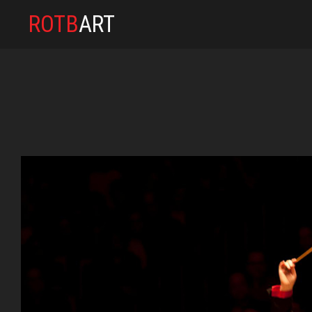
ROTB
ART