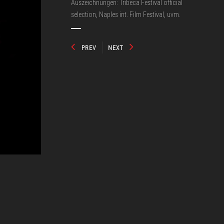
Auszeichnungen: Tribeca Festival official
selection, Naples int. Film Festival, uvm.
PREV
NEXT